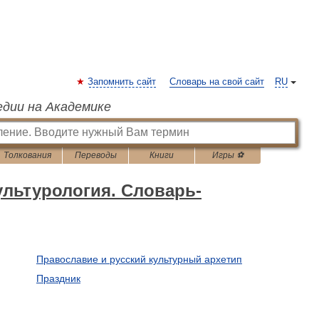
Запомнить сайт
Словарь на свой сайт
RU
едии на Академике
Толкования
Переводы
Книги
Игры ⚽
ультурология. Словарь-
Православие и русский культурный архетип
Праздник