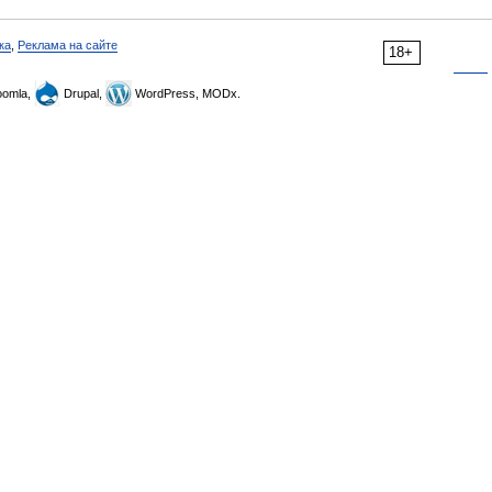
ка
,
Реклама на сайте
18+
omla,
Drupal,
WordPress, MODx.